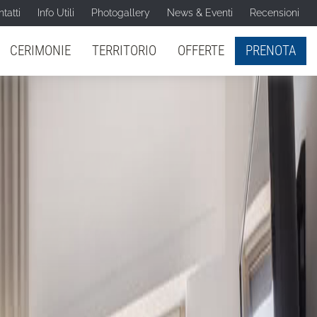
tatti
Info Utili
Photogallery
News & Eventi
Recensioni
CERIMONIE
TERRITORIO
OFFERTE
PRENOTA