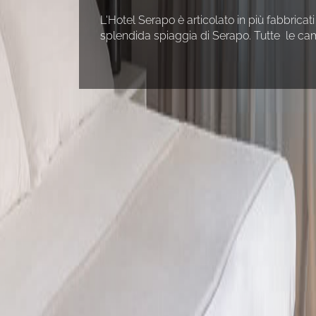
L'Hotel Serapo è articolato in più fabbrica
splendida spiaggia di Serapo. Tutte le cam