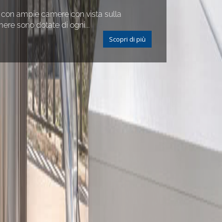
ti con ampie camere con vista sulla
ere sono dotate di ogni...
Scopri di più