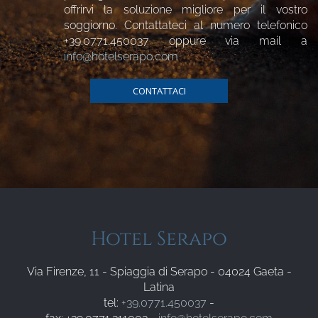
offrirvi la soluzione migliore per il vostro
soggiorno. Contattateci al numero telefonico
+39.0771.450037
oppure via mail a
info@hotelserapo.com
CONTATTACI
Hotel Serapo
Via Firenze, 11 - Spiaggia di Serapo - 04024 Gaeta -
Latina
tel:
+39.0771.450037
-