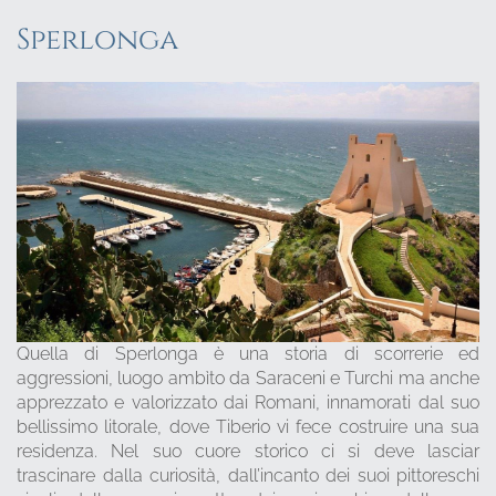
Sperlonga
Quella di Sperlonga è una storia di scorrerie ed
aggressioni, luogo ambìto da Saraceni e Turchi ma anche
apprezzato e valorizzato dai Romani, innamorati dal suo
bellissimo litorale, dove Tiberio vi fece costruire una sua
residenza. Nel suo cuore storico ci si deve lasciar
trascinare dalla curiosità, dall’incanto dei suoi pittoreschi