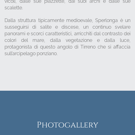
vicoli, dalle sue piazzette, dai suoi archi e dalle sue
scalette.
Dalla struttura tipicamente medioevale, Sperlonga è un
susseguirsi di salite e discese, un continuo svelare
panorami e scorci caratteristici, arricchiti dal contrasto dei
colori del mare, dalla vegetazione e dalla luce,
protagonista di questo angolo di Tirreno che si affaccia
sull’arcipelago ponziano.
Photogallery