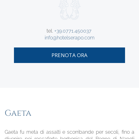
tel.
+39.0771.450037
info@hotelserapo.com
PRENOTA ORA
Gaeta
Gaeta fu meta di assalti e scorribande per secoli, fino a
divenire poi roccaforte borbonica del Regno di Napoli