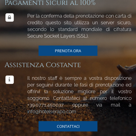
Pagamenti Sicuri al 100%
Per la conferma della prenotazione con carta di
credito questo sito utilizza un server sicuro,
secondo lo standard mondiale di cifratura
Secure Socket Layers (SSL).
PRENOTA ORA
Assistenza Costante
Il nostro staff è sempre a vostra disposizione
per seguirvi durante le fasi di prenotazione ed
offrirvi la soluzione migliore per il vostro
soggiorno. Contattateci al numero telefonico
+39.0771.450037
oppure via mail a
info@hotelserapo.com
CONTATTACI