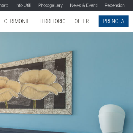
tatti
Info Utili
Photogallery
News & Eventi
Recensioni
CERIMONIE
TERRITORIO
OFFERTE
PRENOTA