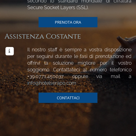
secondo lo standard mondiale di cifratura
Secure Socket Layers (SSL).
PRENOTA ORA
Assistenza Costante
Il nostro staff è sempre a vostra disposizione
per seguirvi durante le fasi di prenotazione ed
offrirvi la soluzione migliore per il vostro
soggiorno. Contattateci al numero telefonico
+39.0771.450037
oppure via mail a
info@hotelserapo.com
CONTATTACI