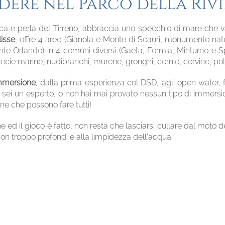
ere nel Parco della Rivie
stica e perla del Tirreno, abbraccia uno specchio di mare che v
lisse
, offre 4 aree (Gianola e Monte di Scauri, monumento n
onte Orlando) in 4 comuni diversi (Gaeta, Formia, Minturno e S
cie marine, nudibranchi, murene, gronghi, cernie, corvine, pol
immersione
, dalla prima esperienza col DSD, agli open water, 
 sei un esperto, o non hai mai provato nessun tipo di immersion
one che possono fare tutti!
ed il gioco è fatto, non resta che lasciarsi cullare dal moto de
non troppo profondi e alla limpidezza dell'acqua.