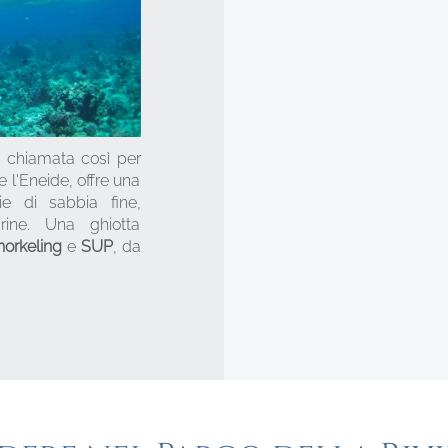
, chiamata così per
e l'Eneide, offre una
ie di sabbia fine,
rine. Una ghiotta
norkeling
e
SUP
, da