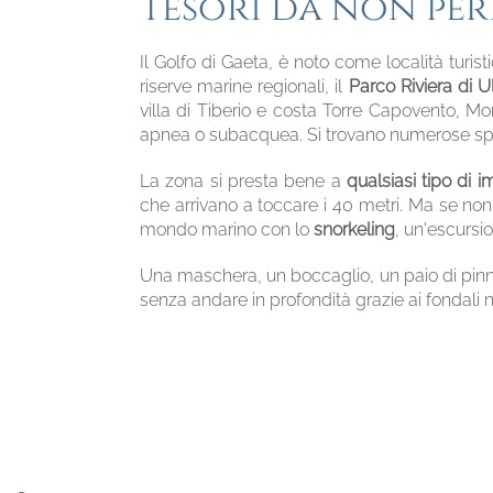
Tesori da non perd
Il Golfo di Gaeta, è noto come località turi
riserve marine regionali, il
Parco Riviera di U
villa di Tiberio e costa Torre Capovento, M
apnea o subacquea.
Si trovano numerose spe
La zona si presta bene a
qualsiasi tipo di 
che arrivano a toccare i 40 metri. Ma se non
mondo marino con lo
snorkeling
, un'escursi
Una maschera, un boccaglio, un paio di pinne 
senza andare in profondità grazie ai fondali 