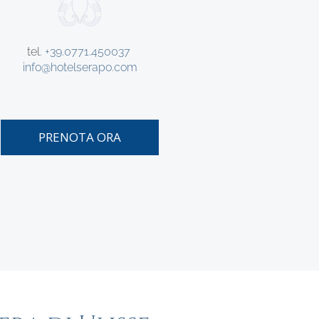
tel.
+39.0771.450037
info@hotelserapo.com
PRENOTA ORA