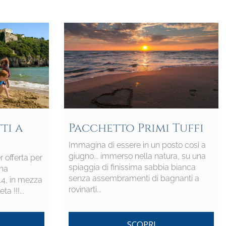
ti a
Pacchetto Primi Tuffi
Immagina di essere in un posto così a
giugno... immerso nella natura, su una
r offerta per
spiaggia di finissima sabbia bianca
una
senza assembramenti di bagnanti a
 14, in mezza
rovinarti...
 !!!...
SCOPRI