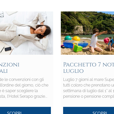
nzioni
Pacchetto 7 not
ali
luglio
de le convenzioni con gli
Luglio 7 giorni al mare Supe
ll’ordine del giorno, ciò che
tutti coloro che prenotano 
 è saper scegliere la
settimana di luglio dal 1° al
sta, l’Hotel Serapo grazie...
pensione o pensione completa
SCOPRI
SCOPRI