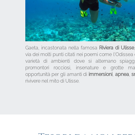
Gaeta, incastonata nella famosa
Riviera di Ulisse
via dei molti punti citati nei poemi come l'Odissea 
varietà di ambienti dove si alternano spiagg
promontori rocciosi, insenature e grotte ma
opportunità per gli amanti di
immersioni
,
apnea
,
s
rivivere nel mito di Ulisse.