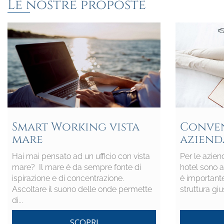
Le nostre proposte
Smart Working vista
Conve
mare
aziend
Hai mai pensato ad un ufficio con vista
Per le azien
mare? Il mare è da sempre fonte di
hotel sono a
ispirazione e di concentrazione.
è importante
Ascoltare il suono delle onde permette
struttura giu
di...
SCOPRI