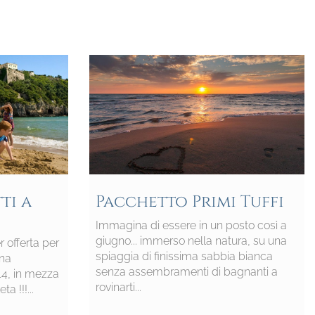
ti a
Pacchetto Primi Tuffi
Immagina di essere in un posto così a
giugno... immerso nella natura, su una
r offerta per
spiaggia di finissima sabbia bianca
una
senza assembramenti di bagnanti a
 14, in mezza
rovinarti...
 !!!...