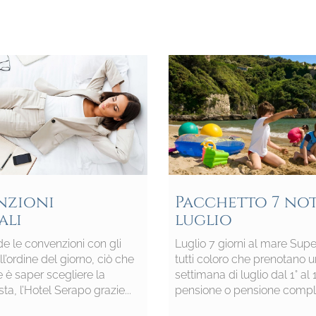
nzioni
Pacchetto 7 not
ali
luglio
de le convenzioni con gli
Luglio 7 giorni al mare Supe
ll’ordine del giorno, ciò che
tutti coloro che prenotano 
 è saper scegliere la
settimana di luglio dal 1° al
sta, l’Hotel Serapo grazie...
pensione o pensione completa