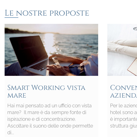
Le nostre proposte
Smart Working vista
Conve
mare
aziend
Hai mai pensato ad un ufficio con vista
Per le azien
mare? Il mare è da sempre fonte di
hotel sono a
ispirazione e di concentrazione.
è importante
Ascoltare il suono delle onde permette
struttura giu
di...