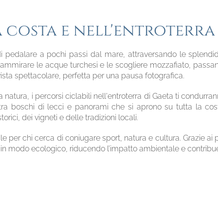
 costa e nell'entroterra
 di pedalare a pochi passi dal mare, attraversando le splendi
i ammirare le acque turchesi e le scogliere mozzafiato, passan
ista spettacolare, perfetta per una pausa fotografica.
natura, i percorsi ciclabili nell'entroterra di Gaeta ti condurra
ra boschi di lecci e panorami che si aprono su tutta la costa
orici, dei vigneti e delle tradizioni locali.
e per chi cerca di coniugare sport, natura e cultura. Grazie ai p
ni in modo ecologico, riducendo l’impatto ambientale e contribuend