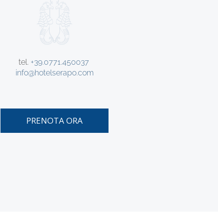
tel.
+39.0771.450037
info@hotelserapo.com
PRENOTA ORA