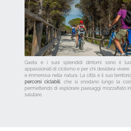
Gaeta e i suoi splendidi dintorni sono il lu
appassionati di ciclismo e per chi desidera vivere 
e immersiva nella natura. La città e il suo territori
percorsi ciclabili
, che si snodano lungo la costa
permettendo di esplorare paesaggi mozzafiato i
salutare.