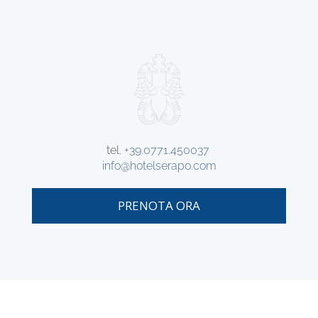
tel.
+39.0771.450037
info@hotelserapo.com
PRENOTA ORA