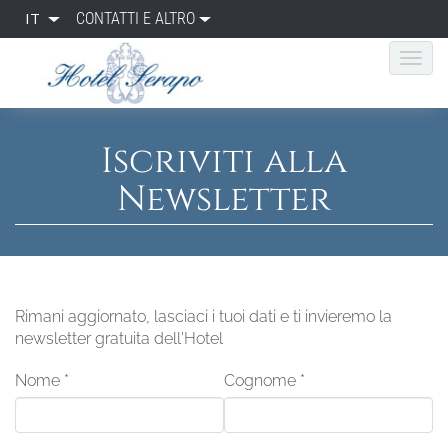
IT
CONTATTI E ALTRO
Iscriviti alla
Newsletter
Rimani aggiornato, lasciaci i tuoi dati e ti invieremo la
newsletter gratuita dell'Hotel
Nome
*
Cognome
*