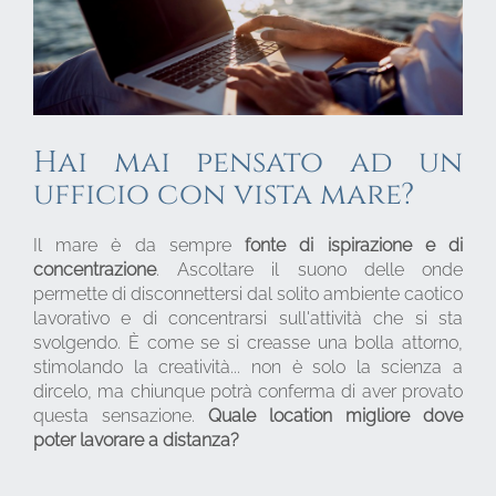
Hai mai pensato ad un
ufficio con vista mare?
Il mare è da sempre
fonte di ispirazione e di
concentrazione
. Ascoltare il suono delle onde
permette di disconnettersi dal solito ambiente caotico
lavorativo e di concentrarsi sull'attività che si sta
svolgendo. È come se si creasse una bolla attorno,
stimolando la creatività... non è solo la scienza a
dircelo, ma chiunque potrà conferma di aver provato
questa sensazione.
Quale location migliore dove
poter lavorare a distanza?