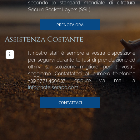
secondo lo standard mondiale di cifratura
Secure Socket Layers (SSL).
PRENOTA ORA
Assistenza Costante
Il nostro staff è sempre a vostra disposizione
per seguirvi durante le fasi di prenotazione ed
offrirvi la soluzione migliore per il vostro
soggiorno. Contattateci al numero telefonico
+39.0771.450037
oppure via mail a
info@hotelserapo.com
CONTATTACI