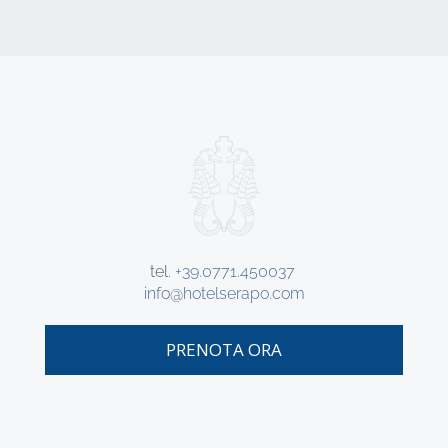
tel.
+39.0771.450037
info@hotelserapo.com
PRENOTA ORA