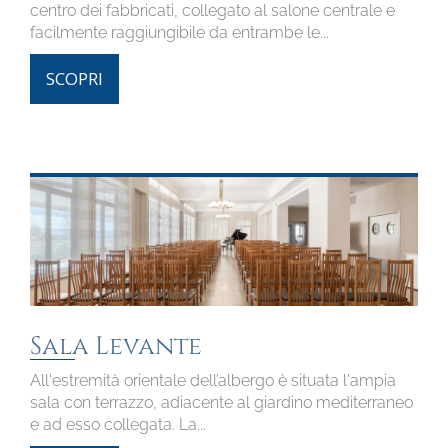
centro dei fabbricati, collegato al salone centrale e
facilmente raggiungibile da entrambe le...
SCOPRI
Sala Levante
All'estremità orientale dell’albergo è situata l'ampia
sala con terrazzo, adiacente al giardino mediterraneo
e ad esso collegata. La...