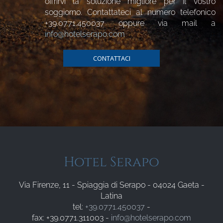
offrirvi la soluzione migliore per il vostro
soggiorno. Contattateci al numero telefonico
+39.0771.450037
oppure via mail a
info@hotelserapo.com
CONTATTACI
Hotel Serapo
Via Firenze, 11 - Spiaggia di Serapo - 04024 Gaeta -
Latina
tel:
+39.0771.450037
-
fax: +39.0771.311003 -
info@hotelserapo.com