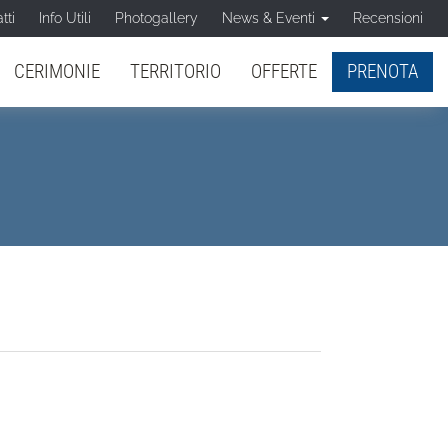
tti
Info Utili
Photogallery
News & Eventi
Recensioni
CERIMONIE
TERRITORIO
OFFERTE
PRENOTA