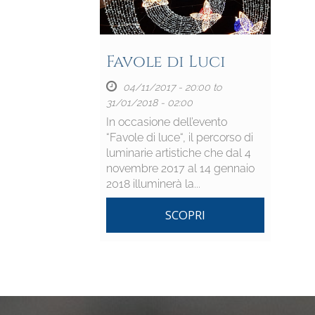
Favole di Luci
04/11/2017 - 20:00
to
31/01/2018 - 02:00
In occasione dell’evento
“Favole di luce“, il percorso di
luminarie artistiche che dal 4
novembre 2017 al 14 gennaio
2018 illuminerà la...
SCOPRI