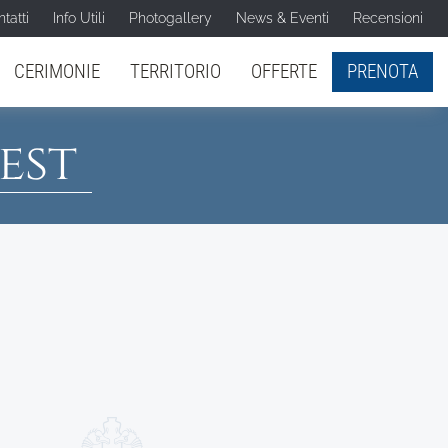
tatti
Info Utili
Photogallery
News & Eventi
Recensioni
CERIMONIE
TERRITORIO
OFFERTE
PRENOTA
est