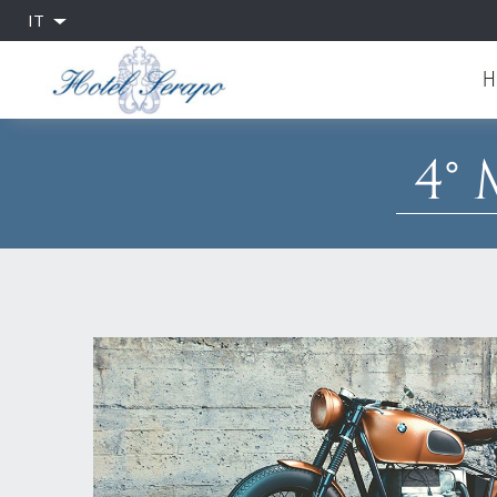
IT
H
4°